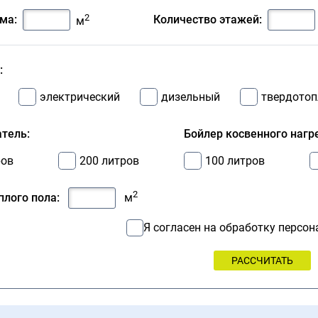
2
ма:
Количество этажей:
м
:
электрический
дизельный
твердото
тель:
Бойлер косвенного нагр
ров
200 литров
100 литров
2
лого пола:
м
Я согласен на обработку персо