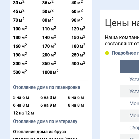
2
2
2
30
м
36
м
40
м
2
2
2
45
м
50
м
60
м
2
2
2
Цены н
70
м
80
м
90
м
2
2
2
100
м
110
м
120
м
2
2
2
Наша компания
130
м
140
м
150
м
составляют от
2
2
2
160
м
170
м
180
м
Подробнее 
2
2
2
190
м
200
м
250
м
2
2
2
300
м
350
м
400
м
2
2
500
м
1000
м
Уст
Отопление дома по планировке
Уст
5 на 6 м
6 на 3 м
6 на 6 м
Мон
6 на 8 м
6 на 9 м
8 на 8 м
12 на 12 м
Мон
Отопление дома по материалу
Сбо
Отопление дома из бруса