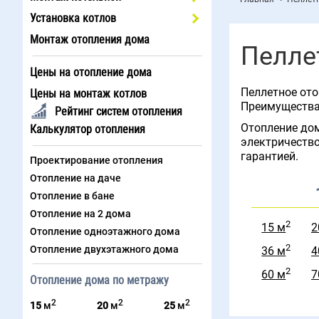
Установка котлов
Монтаж отопления дома
Пелле
Цены на отопление дома
Пеллетное ото
Цены на монтаж котлов
Преимущества 
Рейтинг систем отопления
Отопление дом
Калькулятор отопления
электричество
гарантией.
Проектирование отопления
Отопление на даче
Отопление в бане
Отопление на 2 дома
2
15 м
2
Отопление одноэтажного дома
2
Отопление двухэтажного дома
36 м
4
2
60 м
7
Отопление дома по метражу
2
2
2
15
м
20
м
25
м