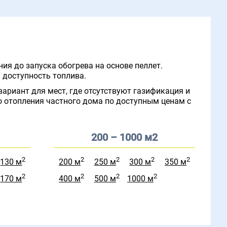
ия до запуска обогрева на основе пеллет.
 доступность топлива.
ариант для мест, где отсутствуют газификация и
о отопления частного дома по доступным ценам с
200 – 1000 м2
2
2
2
2
2
130 м
200 м
250 м
300 м
350 м
2
2
2
2
170 м
400 м
500 м
1000 м