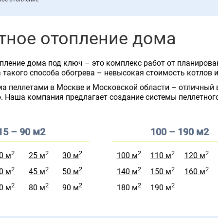
тное отопление дома
пление дома под ключ – это комплекс работ от планирован
такого способа обогрева – невысокая стоимость котлов и
а пеллетами в Москве и Московской области – отличный в
. Наша компания предлагает создание системы пеллетног
15 – 90 м2
100 – 190 м2
2
2
2
2
2
2
0 м
25 м
30 м
100 м
110 м
120 м
2
2
2
2
2
2
0 м
45 м
50 м
140 м
150 м
160 м
2
2
2
2
2
0 м
80 м
90 м
180 м
190 м